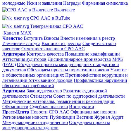
молодежью
Иски и заявления
Награды
Фирменная символика
Вконтакте
СРО ААС в RuTube
Телеграм-канал СРО ААС
Канал в MAX
Членство
Вступить
Взносы
Внести изменения в реестр
Изменение статуса
Выписка из реестра
Свидетельство о
членстве
Отчетность членов в СРО ААС
Аудиторам
Контроль качества
Повышение квалификации
Аттестация аудиторов
Дисциплинарное производство
МФБ
(IFAC)
Обсуждаем проекты международных стандартов и
документов
Обсуждаем проекты нормативных актов
Участие
в общественных организациях
Противодействие коррупции и
легализации (отмыванию) доходов
Профилактика нарушений
обязательных требований
Аудиторам
Законодательство
Развитие аудиторской
деятельности
Стандарты
Совет по аудиторской деятельности
Методические материалы, разъяснения и рекомендации
Обязанности
Судебная практика
Инструкции
Пресс-Центр
Новости СРО ААС
Официальные новости
Региональные новости
Публикации
Вестник
Журнал Аудит
Международное сотрудничество
Обсуждаем проекты
международных стандартов