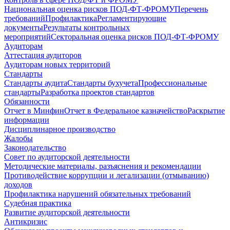
Национальная оценка рисков ПОД-ФТ-ФРОМУ
Перечень
требований
Профилактика
Регламентирующие
документы
Результаты контрольных
мероприятий
Секторальная оценка рисков ПОД-ФТ-ФРОМУ
Аудиторам
Аттестация аудиторов
Аудиторам новых территорий
Стандарты
Стандарты аудита
Стандарты бухучета
Профессиональные
стандарты
Разработка проектов стандартов
Обязанности
Отчет в Минфин
Отчет в Федеральное казначейство
Раскрытие
информации
Дисциплинарное производство
Жалобы
Законодательство
Совет по аудиторской деятельности
Методические материалы, разъяснения и рекомендации
Противодействие коррупции и легализации (отмыванию)
доходов
Профилактика нарушений обязательных требований
Судебная практика
Развитие аудиторской деятельности
Антикризис