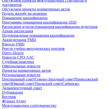
Обсуждаем проекты международных стандартов и
документов
Обсуждаем проекты нормативных актов
Подать жалобу на решение
Повышение квалификации
Программы повышения квалификации 2026
Расписание курсов повышения квалификации аудиторов
Архив расписания
Подтверждение повышения квалификации
Аккредитация УМЦ
Взносы УМЦ
Реестр учебно-методических центров
Пресс-Центр
Новости СРО ААС
Судебная практика
Официальные новости
Проекты нормативных актов
Региональные новости
Центральный совет
Северо-Западный совет
Приволжский
совет
Южный совет
Уральский совет
Сибирско-
Дальневосточный совет
Публикации
Вестник
Журнал Аудит
Международное сотрудничество