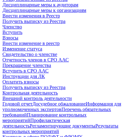
Дисциплинарные меры к аудиторам
Дисциплинарные меры к организациям
Внести изменения в Реестр
Получить выписку из Реестра
Членство
Вступить
Взносы
Внести изменение в реестр
Изменение статуса
Свидетельство о членстве
Отчетность членов в СРО ААС
Прекращение членства
Вступить в СРО ААС
Инструкции для ЛК
Оплатить взносы
Получить выписку из Реестра
Контрольная деятельность
Внешний контроль деятельности
Годовой отчет
Досудебное обжалование
Информация для
уполномоченных экспертов
Перечень обязательных
требований
Планирование контрольных
мероприятий
Профилактическая
деятельность
Регламентирующие документы
Результаты
контрольных мероприятий
Контроль в сфере ПОД/ФТ и ФРОМУ