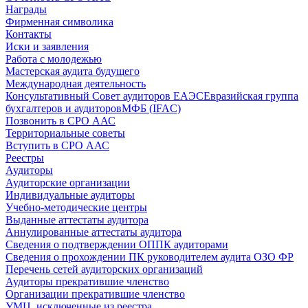
Награды
Фирменная символика
Контакты
Иски и заявления
Работа с молодежью
Мастерская аудита будущего
Международная деятельность
Консультативный Совет аудиторов ЕАЭС
Евразийская группа
бухгалтеров и аудиторов
МФБ (IFAC)
Позвонить в СРО ААС
Территориальные советы
Вступить в СРО ААС
Реестры
Аудиторы
Аудиторские организации
Индивидуальные аудиторы
Учебно-методические центры
Выданные аттестаты аудитора
Аннулированные аттестаты аудитора
Сведения о подтверждении ОППК аудиторами
Сведения о прохождении ПК руководителем аудита ОЗО ФР
Перечень сетей аудиторских организаций
Аудиторы прекратившие членство
Организации прекратившие членство
УМЦ, исключенные из реестра