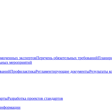
омоченных экспертов
Перечень обязательных требований
Планиро
льных мероприятий
ований
Профилактика
Регламентирующие документы
Результаты 
арты
Разработка проектов стандартов
информации