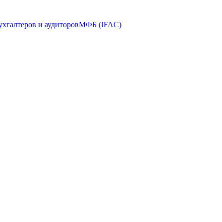
ухгалтеров и аудиторов
МФБ (IFAC)