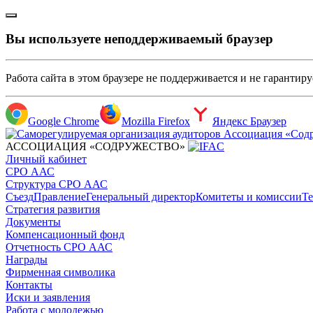
Вы используете неподдерживаемый браузер
Работа сайта в этом браузере не поддерживается и не гарантир
Google Chrome
Mozilla Firefox
Яндекс Браузер
АССОЦИАЦИЯ «СОДРУЖЕСТВО»
Личный кабинет
СРО ААС
Структура СРО ААС
Съезд
Правление
Генеральный директор
Комитеты и комиссии
Те
Стратегия развития
Документы
Компенсационный фонд
Отчетность СРО ААС
Награды
Фирменная символика
Контакты
Иски и заявления
Работа с молодежью