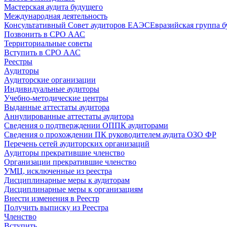
Мастерская аудита будущего
Международная деятельность
Консультативный Совет аудиторов ЕАЭС
Евразийская группа б
Позвонить в СРО ААС
Территориальные советы
Вступить в СРО ААС
Реестры
Аудиторы
Аудиторские организации
Индивидуальные аудиторы
Учебно-методические центры
Выданные аттестаты аудитора
Аннулированные аттестаты аудитора
Сведения о подтверждении ОППК аудиторами
Сведения о прохождении ПК руководителем аудита ОЗО ФР
Перечень сетей аудиторских организаций
Аудиторы прекратившие членство
Организации прекратившие членство
УМЦ, исключенные из реестра
Дисциплинарные меры к аудиторам
Дисциплинарные меры к организациям
Внести изменения в Реестр
Получить выписку из Реестра
Членство
Вступить