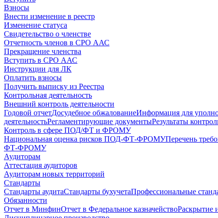
Взносы
Внести изменение в реестр
Изменение статуса
Свидетельство о членстве
Отчетность членов в СРО ААС
Прекращение членства
Вступить в СРО ААС
Инструкции для ЛК
Оплатить взносы
Получить выписку из Реестра
Контрольная деятельность
Внешний контроль деятельности
Годовой отчет
Досудебное обжалование
Информация для уполн
деятельность
Регламентирующие документы
Результаты контро
Контроль в сфере ПОД/ФТ и ФРОМУ
Национальная оценка рисков ПОД-ФТ-ФРОМУ
Перечень треб
ФТ-ФРОМУ
Аудиторам
Аттестация аудиторов
Аудиторам новых территорий
Стандарты
Стандарты аудита
Стандарты бухучета
Профессиональные станд
Обязанности
Отчет в Минфин
Отчет в Федеральное казначейство
Раскрытие 
Дисциплинарное производство