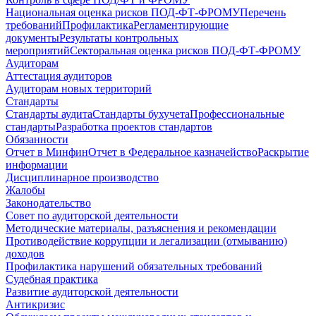
Национальная оценка рисков ПОД-ФТ-ФРОМУ
Перечень
требований
Профилактика
Регламентирующие
документы
Результаты контрольных
мероприятий
Секторальная оценка рисков ПОД-ФТ-ФРОМУ
Аудиторам
Аттестация аудиторов
Аудиторам новых территорий
Стандарты
Стандарты аудита
Стандарты бухучета
Профессиональные
стандарты
Разработка проектов стандартов
Обязанности
Отчет в Минфин
Отчет в Федеральное казначейство
Раскрытие
информации
Дисциплинарное производство
Жалобы
Законодательство
Совет по аудиторской деятельности
Методические материалы, разъяснения и рекомендации
Противодействие коррупции и легализации (отмыванию)
доходов
Профилактика нарушений обязательных требований
Судебная практика
Развитие аудиторской деятельности
Антикризис