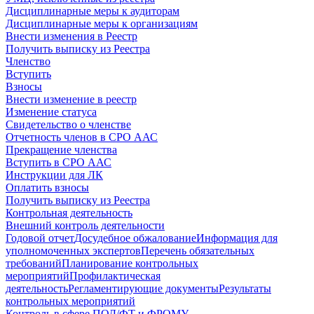
Дисциплинарные меры к аудиторам
Дисциплинарные меры к организациям
Внести изменения в Реестр
Получить выписку из Реестра
Членство
Вступить
Взносы
Внести изменение в реестр
Изменение статуса
Свидетельство о членстве
Отчетность членов в СРО ААС
Прекращение членства
Вступить в СРО ААС
Инструкции для ЛК
Оплатить взносы
Получить выписку из Реестра
Контрольная деятельность
Внешний контроль деятельности
Годовой отчет
Досудебное обжалование
Информация для
уполномоченных экспертов
Перечень обязательных
требований
Планирование контрольных
мероприятий
Профилактическая
деятельность
Регламентирующие документы
Результаты
контрольных мероприятий
Контроль в сфере ПОД/ФТ и ФРОМУ