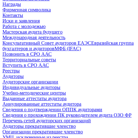
Награды
Фирменная символика
Контакты
Иски и заявления
Работа с молодежью
Мастерская аудита будущего
Международная деятельность
Консультативный Совет аудиторов ЕАЭС
Евразийская группа
бухгалтеров и аудиторов
МФБ (IFAC)
Позвонить в СРО ААС
Территориальные советы
Вступить в СРО ААС
Реестры
Аудиторы
Аудиторские организации
Индивидуальные аудиторы
Учебно-методические центры
Выданные аттестаты аудитора
Аннулированные аттестаты аудитора
Сведения о подтверждении ОППК аудиторами
Сведения о прохождении ПК руководителем аудита ОЗО ФР
Перечень сетей аудиторских организаций
Аудиторы прекратившие членство
Организации прекратившие членство
УМЦ, исключенные из реестра