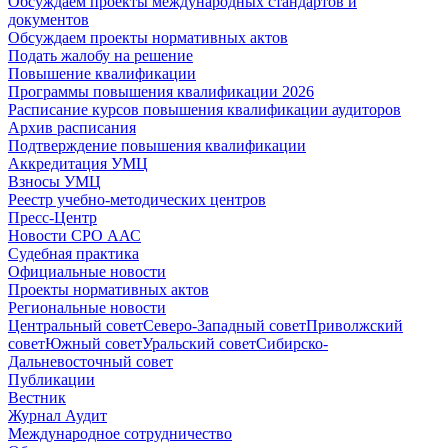
Обсуждаем проекты международных стандартов и
документов
Обсуждаем проекты нормативных актов
Подать жалобу на решение
Повышение квалификации
Программы повышения квалификации 2026
Расписание курсов повышения квалификации аудиторов
Архив расписания
Подтверждение повышения квалификации
Аккредитация УМЦ
Взносы УМЦ
Реестр учебно-методических центров
Пресс-Центр
Новости СРО ААС
Судебная практика
Официальные новости
Проекты нормативных актов
Региональные новости
Центральный совет
Северо-Западный совет
Приволжский
совет
Южный совет
Уральский совет
Сибирско-
Дальневосточный совет
Публикации
Вестник
Журнал Аудит
Международное сотрудничество