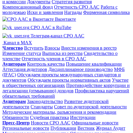
и комиссии
Документы
Стратегия развития
Компенсационный фонд
Отчетность СРО ААС
Работа с
молодежью
Иски и заявления
Награды
Фирменная символика
Вконтакте
СРО ААС в RuTube
Телеграм-канал СРО ААС
Канал в MAX
Членство
Вступить
Взносы
Внести изменения в реестр
Изменение статуса
Выписка из реестра
Свидетельство о
членстве
Отчетность членов в СРО ААС
Аудиторам
Контроль качества
Повышение квалификации
Аттестация аудиторов
Дисциплинарное производство
МФБ
(IFAC)
Обсуждаем проекты международных стандартов и
документов
Обсуждаем проекты нормативных актов
Участие
в общественных организациях
Противодействие коррупции и
легализации (отмыванию) доходов
Профилактика нарушений
обязательных требований
Аудиторам
Законодательство
Развитие аудиторской
деятельности
Стандарты
Совет по аудиторской деятельности
Методические материалы, разъяснения и рекомендации
Обязанности
Судебная практика
Инструкции
Пресс-Центр
Новости СРО ААС
Официальные новости
Региональные новости
Публикации
Вестник
Журнал Аудит