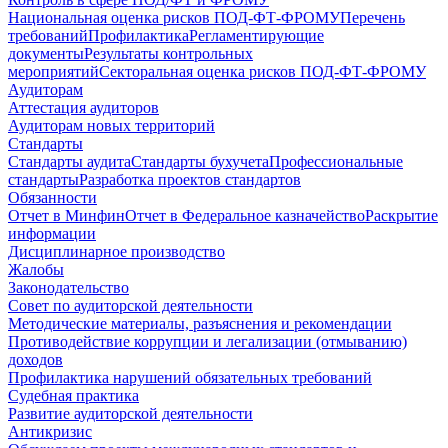
Национальная оценка рисков ПОД-ФТ-ФРОМУ
Перечень
требований
Профилактика
Регламентирующие
документы
Результаты контрольных
мероприятий
Секторальная оценка рисков ПОД-ФТ-ФРОМУ
Аудиторам
Аттестация аудиторов
Аудиторам новых территорий
Стандарты
Стандарты аудита
Стандарты бухучета
Профессиональные
стандарты
Разработка проектов стандартов
Обязанности
Отчет в Минфин
Отчет в Федеральное казначейство
Раскрытие
информации
Дисциплинарное производство
Жалобы
Законодательство
Совет по аудиторской деятельности
Методические материалы, разъяснения и рекомендации
Противодействие коррупции и легализации (отмыванию)
доходов
Профилактика нарушений обязательных требований
Судебная практика
Развитие аудиторской деятельности
Антикризис