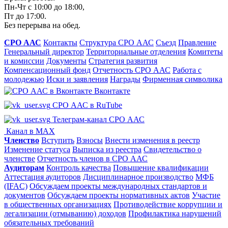
Пн-Чт с 10:00 до 18:00,
Пт до 17:00.
Без перерыва на обед.
СРО ААС
Контакты
Структура СРО ААС
Съезд
Правление
Генеральный директор
Территориальные отделения
Комитеты
и комиссии
Документы
Стратегия развития
Компенсационный фонд
Отчетность СРО ААС
Работа с
молодежью
Иски и заявления
Награды
Фирменная символика
Вконтакте
СРО ААС в RuTube
Телеграм-канал СРО ААС
Канал в MAX
Членство
Вступить
Взносы
Внести изменения в реестр
Изменение статуса
Выписка из реестра
Свидетельство о
членстве
Отчетность членов в СРО ААС
Аудиторам
Контроль качества
Повышение квалификации
Аттестация аудиторов
Дисциплинарное производство
МФБ
(IFAC)
Обсуждаем проекты международных стандартов и
документов
Обсуждаем проекты нормативных актов
Участие
в общественных организациях
Противодействие коррупции и
легализации (отмыванию) доходов
Профилактика нарушений
обязательных требований