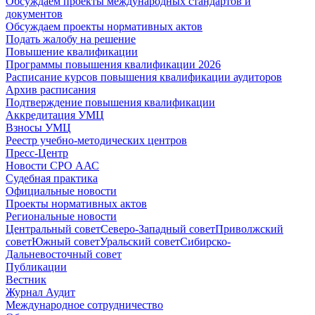
Обсуждаем проекты международных стандартов и
документов
Обсуждаем проекты нормативных актов
Подать жалобу на решение
Повышение квалификации
Программы повышения квалификации 2026
Расписание курсов повышения квалификации аудиторов
Архив расписания
Подтверждение повышения квалификации
Аккредитация УМЦ
Взносы УМЦ
Реестр учебно-методических центров
Пресс-Центр
Новости СРО ААС
Судебная практика
Официальные новости
Проекты нормативных актов
Региональные новости
Центральный совет
Северо-Западный совет
Приволжский
совет
Южный совет
Уральский совет
Сибирско-
Дальневосточный совет
Публикации
Вестник
Журнал Аудит
Международное сотрудничество