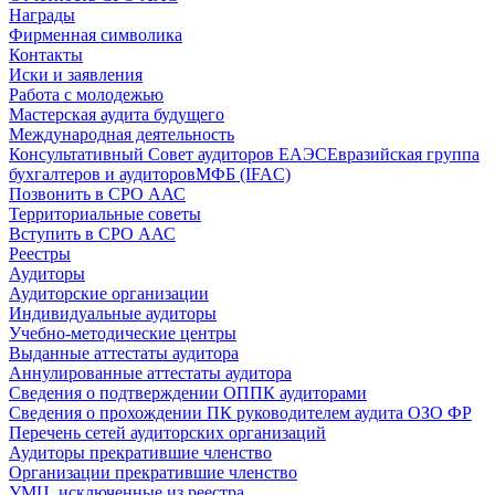
Награды
Фирменная символика
Контакты
Иски и заявления
Работа с молодежью
Мастерская аудита будущего
Международная деятельность
Консультативный Совет аудиторов ЕАЭС
Евразийская группа
бухгалтеров и аудиторов
МФБ (IFAC)
Позвонить в СРО ААС
Территориальные советы
Вступить в СРО ААС
Реестры
Аудиторы
Аудиторские организации
Индивидуальные аудиторы
Учебно-методические центры
Выданные аттестаты аудитора
Аннулированные аттестаты аудитора
Сведения о подтверждении ОППК аудиторами
Сведения о прохождении ПК руководителем аудита ОЗО ФР
Перечень сетей аудиторских организаций
Аудиторы прекратившие членство
Организации прекратившие членство
УМЦ, исключенные из реестра