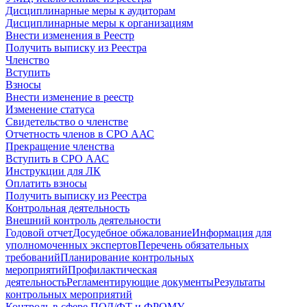
Дисциплинарные меры к аудиторам
Дисциплинарные меры к организациям
Внести изменения в Реестр
Получить выписку из Реестра
Членство
Вступить
Взносы
Внести изменение в реестр
Изменение статуса
Свидетельство о членстве
Отчетность членов в СРО ААС
Прекращение членства
Вступить в СРО ААС
Инструкции для ЛК
Оплатить взносы
Получить выписку из Реестра
Контрольная деятельность
Внешний контроль деятельности
Годовой отчет
Досудебное обжалование
Информация для
уполномоченных экспертов
Перечень обязательных
требований
Планирование контрольных
мероприятий
Профилактическая
деятельность
Регламентирующие документы
Результаты
контрольных мероприятий
Контроль в сфере ПОД/ФТ и ФРОМУ