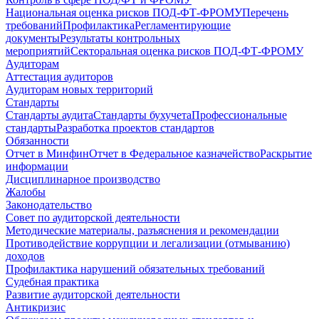
Национальная оценка рисков ПОД-ФТ-ФРОМУ
Перечень
требований
Профилактика
Регламентирующие
документы
Результаты контрольных
мероприятий
Секторальная оценка рисков ПОД-ФТ-ФРОМУ
Аудиторам
Аттестация аудиторов
Аудиторам новых территорий
Стандарты
Стандарты аудита
Стандарты бухучета
Профессиональные
стандарты
Разработка проектов стандартов
Обязанности
Отчет в Минфин
Отчет в Федеральное казначейство
Раскрытие
информации
Дисциплинарное производство
Жалобы
Законодательство
Совет по аудиторской деятельности
Методические материалы, разъяснения и рекомендации
Противодействие коррупции и легализации (отмыванию)
доходов
Профилактика нарушений обязательных требований
Судебная практика
Развитие аудиторской деятельности
Антикризис