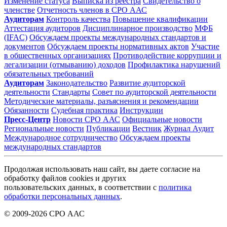
Изменение статуса
Выписка из реестра
Свидетельство о
членстве
Отчетность членов в СРО ААС
Аудиторам
Контроль качества
Повышение квалификации
Аттестация аудиторов
Дисциплинарное производство
МФБ
(IFAC)
Обсуждаем проекты международных стандартов и
документов
Обсуждаем проекты нормативных актов
Участие
в общественных организациях
Противодействие коррупции и
легализации (отмыванию) доходов
Профилактика нарушений
обязательных требований
Аудиторам
Законодательство
Развитие аудиторской
деятельности
Стандарты
Совет по аудиторской деятельности
Методические материалы, разъяснения и рекомендации
Обязанности
Судебная практика
Инструкции
Пресс-Центр
Новости СРО ААС
Официальные новости
Региональные новости
Публикации
Вестник
Журнал Аудит
Международное сотрудничество
Обсуждаем проекты
международных стандартов
Продолжая использовать наш сайт, вы даете согласие на
обработку файлов cookies и других
пользовательских данных, в соответствии с
политика
обработки персональных данных
.
© 2009-2026 СРО ААС