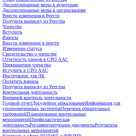
Дисциплинарные меры к аудиторам
Дисциплинарные меры к организациям
Внести изменения в Реестр
Получить выписку из Реестра
Членство
Вступить
Взносы
Внести изменение в реестр
Изменение статуса
Свидетельство о членстве
Отчетность членов в СРО ААС
Прекращение членства
Вступить в СРО ААС
Инструкции для ЛК
Оплатить взносы
Получить выписку из Реестра
Контрольная деятельность
Внешний контроль деятельности
Годовой отчет
Досудебное обжалование
Информация для
уполномоченных экспертов
Перечень обязательных
требований
Планирование контрольных
мероприятий
Профилактическая
деятельность
Регламентирующие документы
Результаты
контрольных мероприятий
Контроль в сфере ПОД/ФТ и ФРОМУ