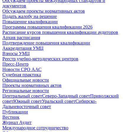
Обсуждаем проекты международных стандартов и
документов
Обсуждаем проекты нормативных актов
Подать жалобу на решение
Повышение квалификации
Программы повышения квалификации 2026
Расписание курсов повышения квалификации аудиторов
Архив расписания
Подтверждение повышения квалификации
Аккредитация УМЦ
Взносы УМЦ
Реестр учебно-методических центров
Пресс-Центр
Новости СРО ААС
Судебная практика
Официальные новости
Проекты нормативных актов
Региональные новости
Центральный совет
Северо-Западный совет
Приволжский
совет
Южный совет
Уральский совет
Сибирско-
Дальневосточный совет
Публикации
Вестник
Журнал Аудит
Международное сотрудничество