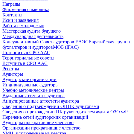
Награды
Фирменная символика
Контакты
Иски и заявления
Работа с молодежью
Мастерская аудита будущего
Международная деятельность
Консультативный Совет аудиторов ЕАЭС
Евразийская группа
бухгалтеров и аудиторов
МФБ (IFAC)
Позвонить в СРО ААС
Территориальные советы
Вступить в СРО ААС
Реестры
Аудиторы
Аудиторские организации
Индивидуальные аудиторы
Учебно-методические центры
Выданные аттестаты аудитора
Аннулированные аттестаты аудитора
Сведения о подтверждении ОППК аудиторами
Сведения о прохождении ПК руководителем аудита ОЗО ФР
Перечень сетей аудиторских организаций
Аудиторы прекратившие членство
Организации прекратившие членство
УМЦ, исключенные из реестра