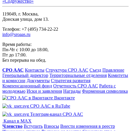
119049, г. Москва,
Донская улица, дом 13.
Телефон: +7 (495) 734-22-22
info@sroaas.ru
Время работы:
Пн-Чт с 10:00 до 18:00,
Пт до 17:00.
Без перерыва на обед.
СРО ААС
Контакты
Структура СРО ААС
Съезд
Правление
Генеральный директор
Территориальные отделения
Комитеты
и комиссии
Документы
Стратегия развития
Компенсационный фонд
Отчетность СРО ААС
Работа с
молодежью
Иски и заявления
Награды
Фирменная символика
Вконтакте
СРО ААС в RuTube
Телеграм-канал СРО ААС
Канал в MAX
Членство
Вступить
Взносы
Внести изменения в реестр