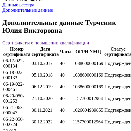
Данные реестра
Дополнительные данные
Дополнительные данные Турченик
Юлия Викторовна
Сертификаты о повышении квалификации
Номер
Дата
Статус
Часы
ОГРН УМЦ
сертификата
сертификата
сертификат
06-17-022-
03.10.2017
40
1088600000169
Подтвержде
000134
06-18-022-
05.10.2018
40
1088600000169
Подтвержде
000133
06-19-022-
06.12.2019
40
1088600000169
Подтвержде
000461
06-20-050-
21.10.2020
40
1157700012964
Подтвержде
001253
06-21-063-
30.11.2021
40
1026604939855
Подтвержде
000047
06-22-050-
30.12.2022
40
1157700012964
Подтвержде
002724
23-012-