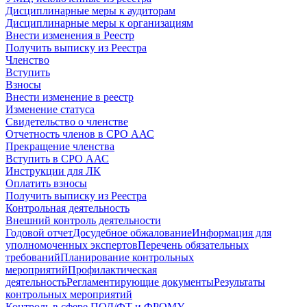
Дисциплинарные меры к аудиторам
Дисциплинарные меры к организациям
Внести изменения в Реестр
Получить выписку из Реестра
Членство
Вступить
Взносы
Внести изменение в реестр
Изменение статуса
Свидетельство о членстве
Отчетность членов в СРО ААС
Прекращение членства
Вступить в СРО ААС
Инструкции для ЛК
Оплатить взносы
Получить выписку из Реестра
Контрольная деятельность
Внешний контроль деятельности
Годовой отчет
Досудебное обжалование
Информация для
уполномоченных экспертов
Перечень обязательных
требований
Планирование контрольных
мероприятий
Профилактическая
деятельность
Регламентирующие документы
Результаты
контрольных мероприятий
Контроль в сфере ПОД/ФТ и ФРОМУ