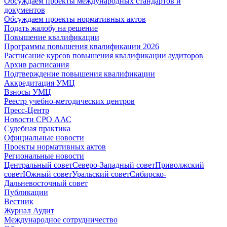
Обсуждаем проекты международных стандартов и
документов
Обсуждаем проекты нормативных актов
Подать жалобу на решение
Повышение квалификации
Программы повышения квалификации 2026
Расписание курсов повышения квалификации аудиторов
Архив расписания
Подтверждение повышения квалификации
Аккредитация УМЦ
Взносы УМЦ
Реестр учебно-методических центров
Пресс-Центр
Новости СРО ААС
Судебная практика
Официальные новости
Проекты нормативных актов
Региональные новости
Центральный совет
Северо-Западный совет
Приволжский
совет
Южный совет
Уральский совет
Сибирско-
Дальневосточный совет
Публикации
Вестник
Журнал Аудит
Международное сотрудничество