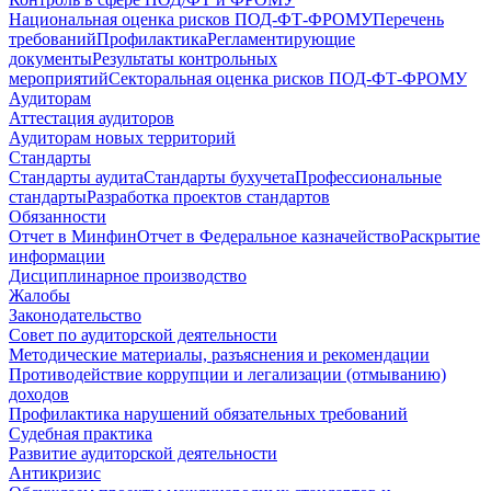
Национальная оценка рисков ПОД-ФТ-ФРОМУ
Перечень
требований
Профилактика
Регламентирующие
документы
Результаты контрольных
мероприятий
Секторальная оценка рисков ПОД-ФТ-ФРОМУ
Аудиторам
Аттестация аудиторов
Аудиторам новых территорий
Стандарты
Стандарты аудита
Стандарты бухучета
Профессиональные
стандарты
Разработка проектов стандартов
Обязанности
Отчет в Минфин
Отчет в Федеральное казначейство
Раскрытие
информации
Дисциплинарное производство
Жалобы
Законодательство
Совет по аудиторской деятельности
Методические материалы, разъяснения и рекомендации
Противодействие коррупции и легализации (отмыванию)
доходов
Профилактика нарушений обязательных требований
Судебная практика
Развитие аудиторской деятельности
Антикризис