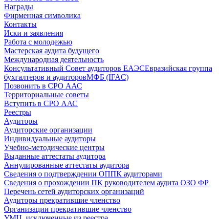
Награды
Фирменная символика
Контакты
Иски и заявления
Работа с молодежью
Мастерская аудита будущего
Международная деятельность
Консультативный Совет аудиторов ЕАЭС
Евразийская группа
бухгалтеров и аудиторов
МФБ (IFAC)
Позвонить в СРО ААС
Территориальные советы
Вступить в СРО ААС
Реестры
Аудиторы
Аудиторские организации
Индивидуальные аудиторы
Учебно-методические центры
Выданные аттестаты аудитора
Аннулированные аттестаты аудитора
Сведения о подтверждении ОППК аудиторами
Сведения о прохождении ПК руководителем аудита ОЗО ФР
Перечень сетей аудиторских организаций
Аудиторы прекратившие членство
Организации прекратившие членство
УМЦ, исключенные из реестра