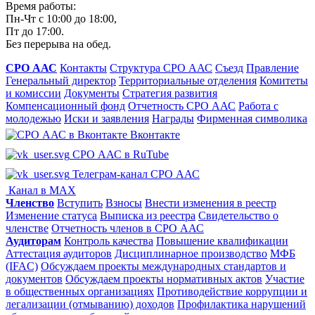
Время работы:
Пн-Чт с 10:00 до 18:00,
Пт до 17:00.
Без перерыва на обед.
СРО ААС
Контакты
Структура СРО ААС
Съезд
Правление
Генеральный директор
Территориальные отделения
Комитеты
и комиссии
Документы
Стратегия развития
Компенсационный фонд
Отчетность СРО ААС
Работа с
молодежью
Иски и заявления
Награды
Фирменная символика
Вконтакте
СРО ААС в RuTube
Телеграм-канал СРО ААС
Канал в MAX
Членство
Вступить
Взносы
Внести изменения в реестр
Изменение статуса
Выписка из реестра
Свидетельство о
членстве
Отчетность членов в СРО ААС
Аудиторам
Контроль качества
Повышение квалификации
Аттестация аудиторов
Дисциплинарное производство
МФБ
(IFAC)
Обсуждаем проекты международных стандартов и
документов
Обсуждаем проекты нормативных актов
Участие
в общественных организациях
Противодействие коррупции и
легализации (отмыванию) доходов
Профилактика нарушений