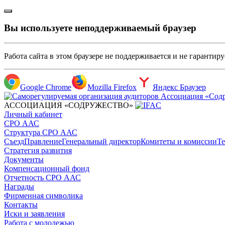
Вы используете неподдерживаемый браузер
Работа сайта в этом браузере не поддерживается и не гарантир
Google Chrome
Mozilla Firefox
Яндекс Браузер
АССОЦИАЦИЯ «СОДРУЖЕСТВО»
Личный кабинет
СРО ААС
Структура СРО ААС
Съезд
Правление
Генеральный директор
Комитеты и комиссии
Те
Стратегия развития
Документы
Компенсационный фонд
Отчетность СРО ААС
Награды
Фирменная символика
Контакты
Иски и заявления
Работа с молодежью