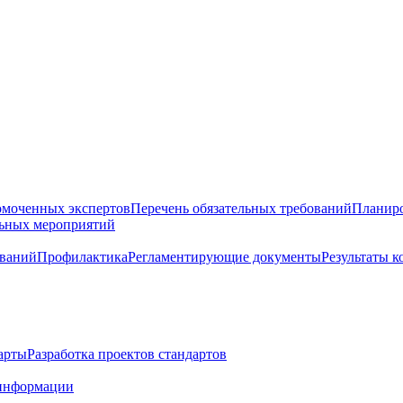
омоченных экспертов
Перечень обязательных требований
Планиро
льных мероприятий
ований
Профилактика
Регламентирующие документы
Результаты 
арты
Разработка проектов стандартов
информации