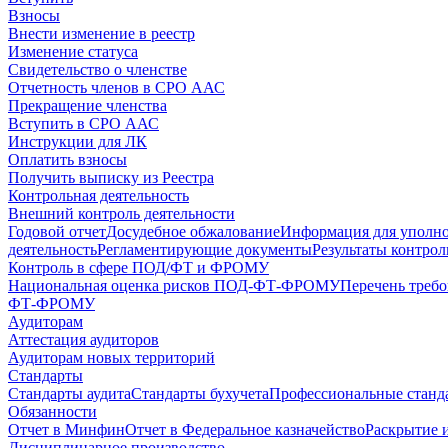
Взносы
Внести изменение в реестр
Изменение статуса
Свидетельство о членстве
Отчетность членов в СРО ААС
Прекращение членства
Вступить в СРО ААС
Инструкции для ЛК
Оплатить взносы
Получить выписку из Реестра
Контрольная деятельность
Внешний контроль деятельности
Годовой отчет
Досудебное обжалование
Информация для уполн
деятельность
Регламентирующие документы
Результаты контро
Контроль в сфере ПОД/ФТ и ФРОМУ
Национальная оценка рисков ПОД-ФТ-ФРОМУ
Перечень треб
ФТ-ФРОМУ
Аудиторам
Аттестация аудиторов
Аудиторам новых территорий
Стандарты
Стандарты аудита
Стандарты бухучета
Профессиональные станд
Обязанности
Отчет в Минфин
Отчет в Федеральное казначейство
Раскрытие 
Дисциплинарное производство