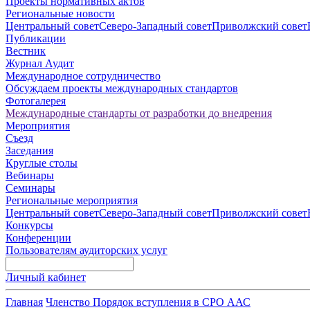
Проекты нормативных актов
Региональные новости
Центральный совет
Северо-Западный совет
Приволжский совет
Публикации
Вестник
Журнал Аудит
Международное сотрудничество
Обсуждаем проекты международных стандартов
Фотогалерея
Международные стандарты от разработки до внедрения
Мероприятия
Съезд
Заседания
Круглые столы
Вебинары
Семинары
Региональные мероприятия
Центральный совет
Северо-Западный совет
Приволжский совет
Конкурсы
Конференции
Пользователям аудиторских услуг
Личный кабинет
Главная
Членство
Порядок вступления в СРО ААС