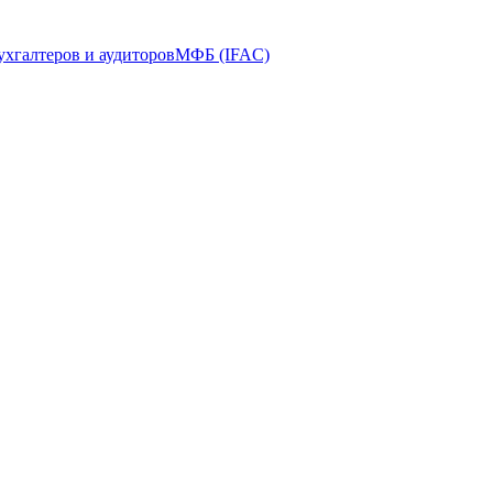
ухгалтеров и аудиторов
МФБ (IFAC)