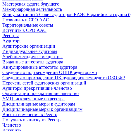
Мастерская аудита будущего
Международная деятельность
Консультативный Совет аудиторов ЕАЭС
Евразийская группа б
Позвонить в СРО ААС
Территориальные советы
Вступить в СРО ААС
Реестры
Аудиторы
Аудиторские организации
Индивидуальные аудиторы
Учебно-методические центры
Выданные аттестаты аудитора
Аннулированные аттестаты аудитора
Сведения о подтверждении ОППК аудиторами
Сведения о прохождении ПК руководителем аудита ОЗО ФР
Перечень сетей аудиторских организаций
Аудиторы прекратившие членство
Организации прекратившие членство
УМЦ, исключенные из реестра
Дисциплинарные меры к аудиторам
Дисциплинарные меры к организациям
Внести изменения в Реестр
Получить выписку из Реестра
Членство
Вступить