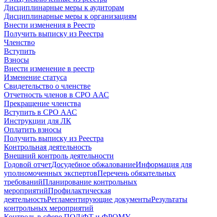
Дисциплинарные меры к аудиторам
Дисциплинарные меры к организациям
Внести изменения в Реестр
Получить выписку из Реестра
Членство
Вступить
Взносы
Внести изменение в реестр
Изменение статуса
Свидетельство о членстве
Отчетность членов в СРО ААС
Прекращение членства
Вступить в СРО ААС
Инструкции для ЛК
Оплатить взносы
Получить выписку из Реестра
Контрольная деятельность
Внешний контроль деятельности
Годовой отчет
Досудебное обжалование
Информация для
уполномоченных экспертов
Перечень обязательных
требований
Планирование контрольных
мероприятий
Профилактическая
деятельность
Регламентирующие документы
Результаты
контрольных мероприятий
Контроль в сфере ПОД/ФТ и ФРОМУ