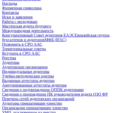
Награды
Фирменная символика
Контакты
Иски и заявления
Работа с молодежью
Мастерская аудита будущего
Международная деятельность
Консультативный Совет аудиторов ЕАЭС
Евразийская группа
бухгалтеров и аудиторов
МФБ (IFAC)
Позвонить в СРО ААС
Территориальные советы
Вступить в СРО ААС
Реестры
Аудиторы
Аудиторские организации
Индивидуальные аудиторы
Учебно-методические центры
Выданные аттестаты аудитора
Аннулированные аттестаты аудитора
Сведения о подтверждении ОППК аудиторами
Сведения о прохождении ПК руководителем аудита ОЗО ФР
Перечень сетей аудиторских организаций
Аудиторы прекратившие членство
Организации прекратившие членство
УМЦ, исключенные из реестра