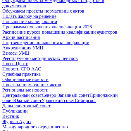
Обсуждаем проекты международных стандартов и
документов
Обсуждаем проекты нормативных актов
Подать жалобу на решение
Повышение квалификации
Программы повышения квалификации 2026
Расписание курсов повышения квалификации аудиторов
Архив расписания
Подтверждение повышения квалификации
Аккредитация УМЦ
Взносы УМЦ
Реестр учебно-методических центров
Пресс-Центр
Новости СРО ААС
Судебная практика
Официальные новости
Проекты нормативных актов
Региональные новости
Центральный совет
Северо-Западный совет
Приволжский
совет
Южный совет
Уральский совет
Сибирско-
Дальневосточный совет
Публикации
Вестник
Журнал Аудит
Международное сотрудничество