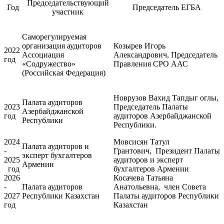
Председательствующий
Год
Председатель ЕГБА
участник
Саморегулируемая
организация аудиторов
Козырев Игорь
2022
Ассоциация
Александрович, Председатель
год
«Содружество»
Правления СРО ААС
(Российская Федерация)
Новрузов Вахид Тапдыг оглы,
Палата аудиторов
2023
Председатель Палаты
Азербайджанской
год
аудиторов Азербайджанской
Республики
Республики.
2024
Мовсисян Татул
Палата аудиторов и
-
Грантович, Президент Палаты
эксперт бухгалтеров
2025
аудиторов и эксперт
Армении
год
бухгалтеров Армении
2026
Косачева Татьяна
-
Палата аудиторов
Анатольевна, член Совета
2027
Республики Казахстан
Палаты аудиторов Республики
год
Казахстан