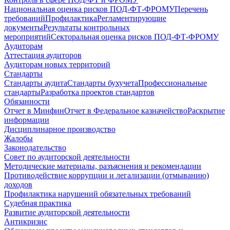
Национальная оценка рисков ПОД-ФТ-ФРОМУ
Перечень
требований
Профилактика
Регламентирующие
документы
Результаты контрольных
мероприятий
Секторальная оценка рисков ПОД-ФТ-ФРОМУ
Аудиторам
Аттестация аудиторов
Аудиторам новых территорий
Стандарты
Стандарты аудита
Стандарты бухучета
Профессиональные
стандарты
Разработка проектов стандартов
Обязанности
Отчет в Минфин
Отчет в Федеральное казначейство
Раскрытие
информации
Дисциплинарное производство
Жалобы
Законодательство
Совет по аудиторской деятельности
Методические материалы, разъяснения и рекомендации
Противодействие коррупции и легализации (отмыванию)
доходов
Профилактика нарушений обязательных требований
Судебная практика
Развитие аудиторской деятельности
Антикризис